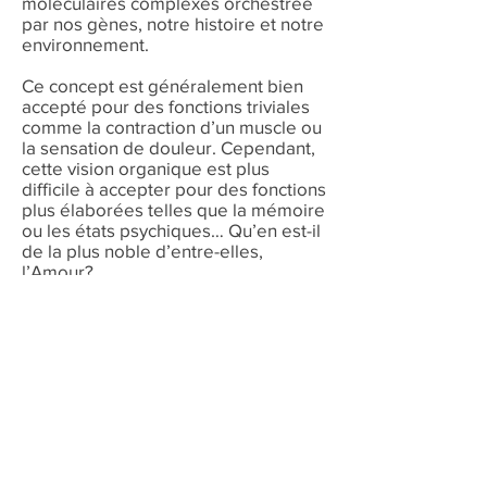
moléculaires complexes orchestrée
par nos gènes, notre histoire et notre
environnement.
Ce concept est généralement bien
accepté pour des fonctions triviales
comme la contraction d’un muscle ou
la sensation de douleur. Cependant,
cette vision organique est plus
difficile à accepter pour des fonctions
plus élaborées telles que la mémoire
ou les états psychiques… Qu’en est-il
de la plus noble d’entre-elles,
l’Amour?
Le Pr. Marcel HIBERT nous guidera
au cœur d’un voyage
pluridisciplinaire, nous nous
attacherons à réfléchir sur les
découvertes moléculaires qui
permettent d’orchestrer
l’attachement et ouvrir le débat sur
les perspectives que cela ouvre… ou
ferme.