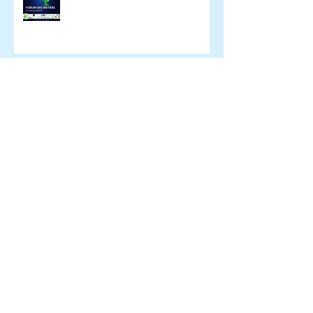
Le CEPhI fête Noël !
Visite du laboratoire Boiron à
Strasbourg
Archives
avril 2019
(1)
1 post
mars 2019
(1)
1 post