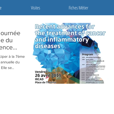
e
Visites
Fiches Métier
 journée
le du
lence
ciper à la 7ème
e annuelle du
laboratoire d’excellence Medalis. Elle se...