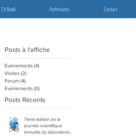
CV Book
Partenaires
Contact
Posts à l'affiche
Evénements
(4)
4 posts
Visites
(2)
2 posts
Forum
(4)
4 posts
Evénements
(0)
0 post
Posts Récents
7ème édition de la
journée scientifique
annuelle du laboratoire